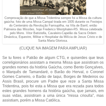
Comprovação de que a Missa Tridentina sempre foi a Missa da cultura
gaúcha: foto de uma Missa Campal tirada em 1935 durante os Festejos
do Centenário da Revolução Farroupilha, na Vila de Barril, então
Palmeira das Missões, hoje Frederico Westphalen-RS. Missa celebrada
pelo Mons. Vitor Batistella, Cavaleiro-Capelão da Sacra Ordem
Dinástica, Equestre, Militar e Hospitalar da Milícia de Jesus Cristo e de
Santa Maria Gloriosa.
(CLIQUE NA IMAGEM PARA AMPLIAR)
Se tu fores o Patrão de algum CTG, e quiserdes que teus
correligionários assistam a mesma Missa que assistiram os
grandes nomes da história Gaúcha, como Bento Gonçalves,
o Marquês de Tamandaré, o Barão do Herval, o Coronel
Gomes Carneiro, o Barão de Iaqui, Borges de Medeiros ou
Assis Brasil, procure um Padre que reze a Santa Missa
Tridentina, pois foi esta a Missa que era rezada para todos
estes grandes homens da história gaúcha, que jamais, em
suas vidas, assistiram a uma única “missa crioulla”, mas
assistiam, porém a Missa Católica.