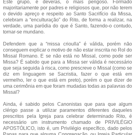
Este grupo, é deveras, o mais perigoso. Formado
majoritariamente por padres e religiosos que, por não terem
o devido apreço e respeito ao Santo Sacrifício da Missa,
celebram a “enculturação” do Rito, de forma a realizar, na
verdade, uma paródia do que é Santo, fazendo-o contudo,
tornar-se mundano.
Defendem que a “missa crioulla” é válida, porém não
conseguem explicar o motivo de não estar inscrita no Rol do
Missal Romano. E se não está no Missal, como pode ser
Missa? É sabido que para a Missa ser válida é necessário
que seja seguida à risca, como prescreve o Missal (como se
diz em linguagem se Sacristia, fazer o que está em
vermelho, ler o que está em preto), porém o que dizer de
uma cerimônia em que foram mudadas todas as palavras do
Missal?
Ainda, é sabido pelos Canonistas que para que algum
clérigo passe a utilizar paramentos diferentes daqueles
prescritos pela Igreja para celebrar determinado Rito, é
necessário um instrumento chamado de PRIVILÉGIO
APOSTÓLICO, isto é, um Privilégio específico, dado pelos
Papas para que alguma Congregação, ou Igreja Particular