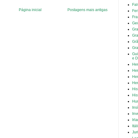
Fal
Página inicial
Postagens mais antigas
Fer
Fra
Geó
Gra
Gra
Grã
Gr
Gui
e D
Her
Her
Her
Her
His
His
Hun
Ins
Inv
Irl
Itál
Jur