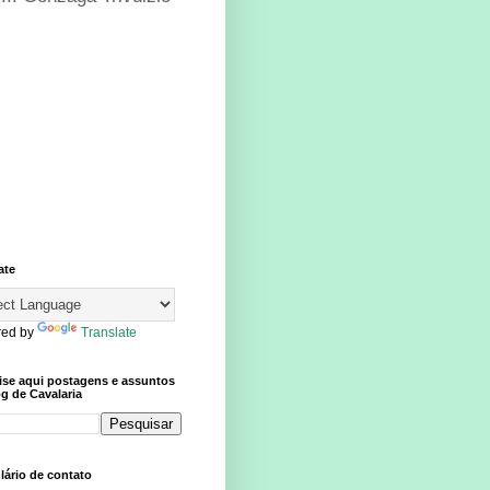
ate
ed by
Translate
ise aqui postagens e assuntos
g de Cavalaria
ário de contato