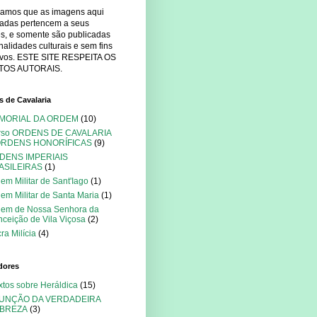
mamos que as imagens aqui
cadas pertencem a seus
es, e somente são publicadas
nalidades culturais e sem fins
tivos. ESTE SITE RESPEITA OS
TOS AUTORAIS.
 de Cavalaria
MORIAL DA ORDEM
(10)
rso ORDENS DE CAVALARIA
ORDENS HONORÍFICAS
(9)
DENS IMPERIAIS
ASILEIRAS
(1)
em Militar de Sant'Iago
(1)
em Militar de Santa Maria
(1)
dem de Nossa Senhora da
ceição de Vila Viçosa
(2)
ra Milícia
(4)
dores
xtos sobre Heráldica
(15)
FUNÇÃO DA VERDADEIRA
BREZA
(3)