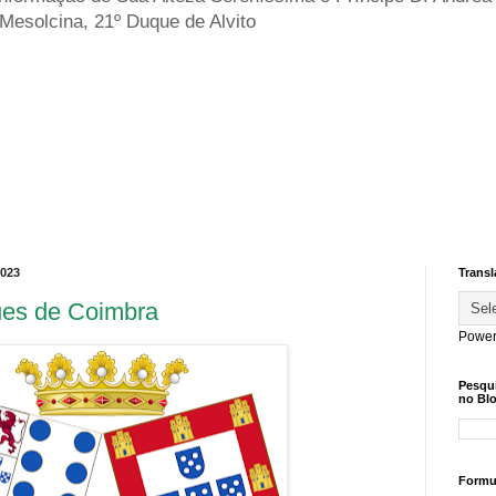
 Mesolcina, 21º Duque de Alvito
2023
Transl
es de Coimbra
Power
Pesqu
no Blo
Formul