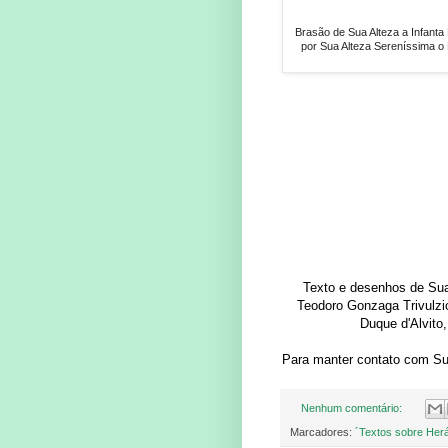
Brasão de Sua Alteza a Infant
por Sua Alteza Sereníssima o
Texto e desenhos de Sua
Teodoro Gonzaga Trivulzi
Duque d'Alvito
Para manter contato com Su
Nenhum comentário:
Marcadores:
´Textos sobre Herá