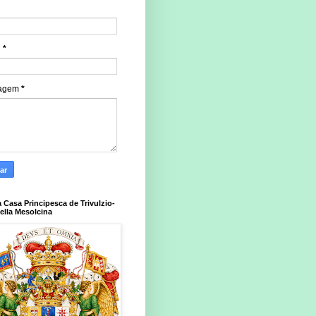
l
*
agem
*
a Casa Principesca de Trivulzio-
della Mesolcina