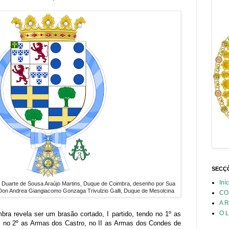
SECÇÕ
Iní
. Duarte de Sousa Araújo Martins, Duque de Coimbra, desenho por Sua
 Don Andrea Giangiacomo Gonzaga Trivulzio Galli, Duque de Mesolcina
CO
A 
O L
ra revela ser um brasão cortado, I partido, tendo no 1º as
 no 2º as Armas dos Castro, no II as Armas dos Condes de