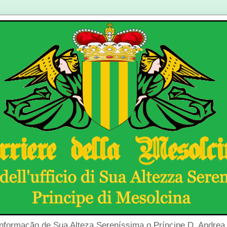
Informação de Sua Alteza Sereníssima o Príncipe D. Andrea 