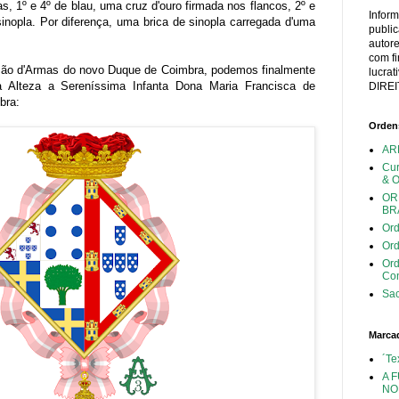
s, 1º e 4º de blau, uma cruz d'ouro firmada nos flancos, 2º e
Infor
sinopla. Por diferença, uma brica de sinopla carregada d'uma
publi
autor
com fi
são d'Armas do novo Duque de Coimbra, podemos finalmente
lucra
 Alteza a Sereníssima Infanta Dona Maria Francisca de
DIREI
bra:
Ordens
AR
Cu
& 
OR
BR
Ord
Ord
Or
Con
Sac
Marca
´Te
A 
NO