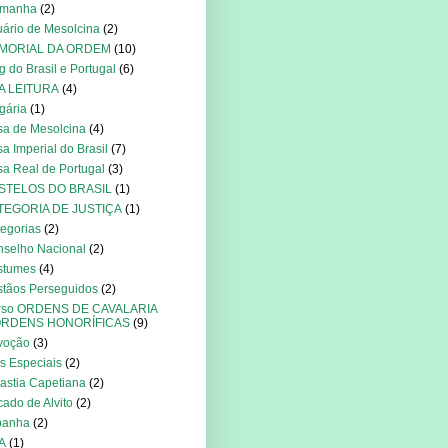
emanha
(2)
ário de Mesolcina
(2)
MORIAL DA ORDEM
(10)
g do Brasil e Portugal
(6)
A LEITURA
(4)
gária
(1)
a de Mesolcina
(4)
a Imperial do Brasil
(7)
a Real de Portugal
(3)
STELOS DO BRASIL
(1)
TEGORIA DE JUSTIÇA
(1)
egorias
(2)
selho Nacional
(2)
stumes
(4)
stãos Perseguidos
(2)
rso ORDENS DE CAVALARIA
ORDENS HONORÍFICAS
(9)
voção
(3)
s Especiais
(2)
astia Capetiana
(2)
ado de Alvito
(2)
panha
(2)
A
(1)