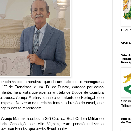
Cliqu
VISIT
Site d
Tribun
Princi
a medalha comemorativa, que de um lado tem o monograma
 "F" de Francisca, e um "D" de Duarte, coroado por coroa
Infante, haja vista que apenas o título de Duque de Coimbra
de Sousa Araújo Martins, e não o de Infante de Portugal, que
Site 
a esposa. No verso da medalha temos o brasão do casal, que
Tribu
imagem dessa reportagem.
Araújo Martins recebeu a Grã-Cruz da Real Ordem Militar de
Site d
de Me
ada Conceição de Vila Viçosa, este poderá utilizar a
 em seu brasão, que então ficará assim: