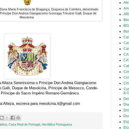
Al
Anu
a Dona Maria Francisca de Bragança, Duquesa de Coimbra, desenhado
 Príncipe Don Andrea Giangiacomo Gonzaga Trivulzio Galli, Duque de
AR
Mesolcina
Blo
BO
Bul
Cas
Cas
Cas
CA
CA
Cat
Con
Co
 Alteza Sereníssima o Príncipe Don Andrea Giangiacomo
Cri
o Galli, Duque de Mesolcina, Príncipe de Mesocco, Conde-
Cu
, Príncipe do Sacro Império Romano-Germânico.
& 
De
a Alteza, escreva para mesolcina.it@gmail.com
Dia
Din
Duc
Es
ldica
,
Casa Real de Portugal
,
Heráldica Portuguesa
EU