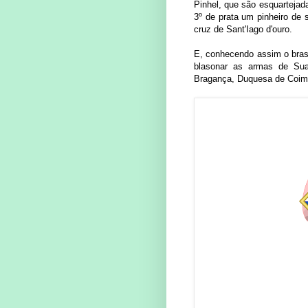
Pinhel, que são esquartejada
3º de prata um pinheiro de 
cruz de Sant'Iago d'ouro.
E, conhecendo assim o bra
blasonar as armas de Sua
Bragança, Duquesa de Coim