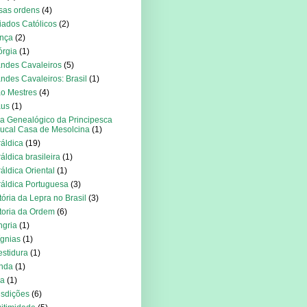
sas ordens
(4)
iados Católicos
(2)
nça
(2)
rgia
(1)
ndes Cavaleiros
(5)
ndes Cavaleiros: Brasil
(1)
o Mestres
(4)
aus
(1)
a Genealógico da Principesca
ucal Casa de Mesolcina
(1)
áldica
(19)
áldica brasileira
(1)
áldica Oriental
(1)
áldica Portuguesa
(3)
tória da Lepra no Brasil
(3)
toria da Ordem
(6)
gria
(1)
ígnias
(1)
estidura
(1)
anda
(1)
ia
(1)
isdições
(6)