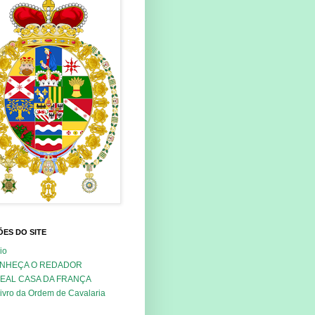
ES DO SITE
cio
NHEÇA O REDADOR
REAL CASA DA FRANÇA
ivro da Ordem de Cavalaria