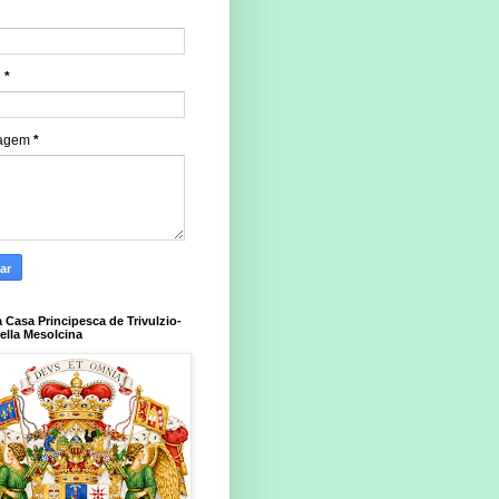
l
*
agem
*
a Casa Principesca de Trivulzio-
della Mesolcina