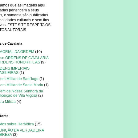
mamos que as imagens aqui
cadas pertencem a seus
es, e somente são publicadas
nalidades culturais e sem fins
tivos. ESTE SITE RESPEITA OS
TOS AUTORAIS.
 de Cavalaria
MORIAL DA ORDEM
(10)
rso ORDENS DE CAVALARIA
ORDENS HONORÍFICAS
(9)
DENS IMPERIAIS
ASILEIRAS
(1)
em Militar de Sant'Iago
(1)
em Militar de Santa Maria
(1)
dem de Nossa Senhora da
ceição de Vila Viçosa
(2)
ra Milícia
(4)
dores
xtos sobre Heráldica
(15)
FUNÇÃO DA VERDADEIRA
BREZA
(3)