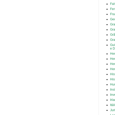
Fal
Fer
Fra
Geó
Gra
Gra
Grã
Gr
Gui
e D
Her
Her
Her
Her
His
His
Hun
Ins
Inv
Irl
Itál
Jur