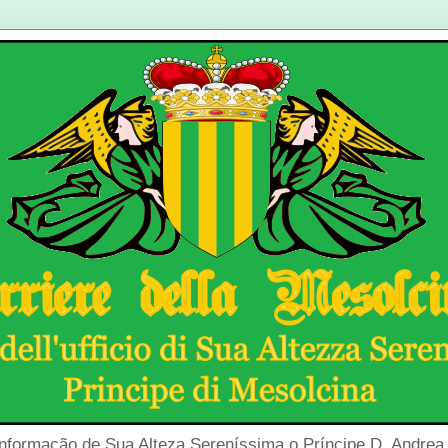
Informação de Sua Alteza Sereníssima o Príncipe D. Andrea 