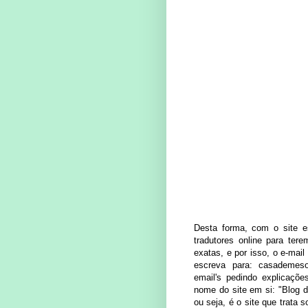
Desta forma, com o site e
tradutores online para te
exatas, e por isso, o e-mail
escreva para: casademes
email's pedindo explicaçõe
nome do site em si: "Blog d
ou seja, é o site que trata