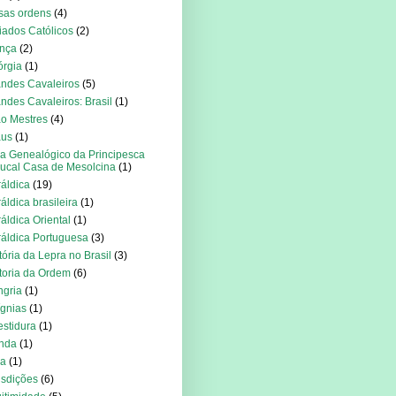
sas ordens
(4)
iados Católicos
(2)
nça
(2)
rgia
(1)
ndes Cavaleiros
(5)
ndes Cavaleiros: Brasil
(1)
o Mestres
(4)
aus
(1)
a Genealógico da Principesca
ucal Casa de Mesolcina
(1)
áldica
(19)
áldica brasileira
(1)
áldica Oriental
(1)
áldica Portuguesa
(3)
tória da Lepra no Brasil
(3)
toria da Ordem
(6)
gria
(1)
ígnias
(1)
estidura
(1)
anda
(1)
ia
(1)
isdições
(6)