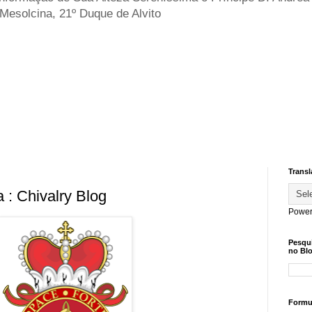
 Mesolcina, 21º Duque de Alvito
Transl
 : Chivalry Blog
Power
Pesqu
no Blo
Formul