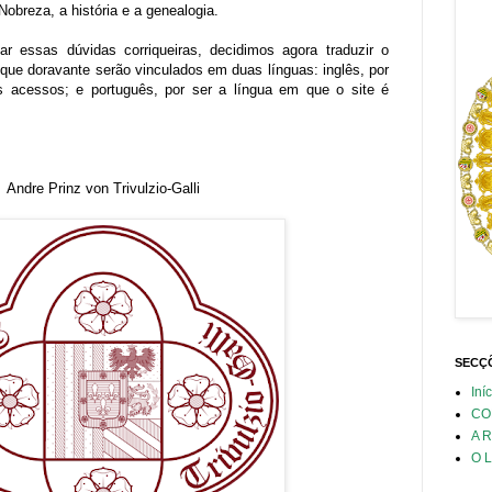
 Nobreza, a história e a genealogia.
r essas dúvidas corriqueiras, decidimos agora traduzir o
, que doravante serão vinculados em duas línguas: inglês, por
s acessos; e português, por ser a língua em que o site é
Andre Prinz von Trivulzio-Galli
SECÇÕ
Iní
CO
A 
O L