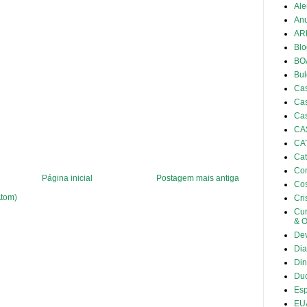
Al
Anu
AR
Blo
BO
Bul
Cas
Cas
Cas
CA
CA
Cat
Con
Página inicial
Postagem mais antiga
Co
Atom)
Cri
Cu
& 
De
Dia
Din
Duc
Es
EU