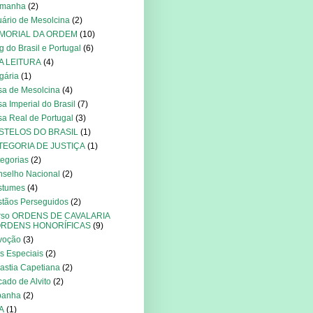
emanha
(2)
ário de Mesolcina
(2)
MORIAL DA ORDEM
(10)
g do Brasil e Portugal
(6)
A LEITURA
(4)
gária
(1)
a de Mesolcina
(4)
a Imperial do Brasil
(7)
a Real de Portugal
(3)
STELOS DO BRASIL
(1)
TEGORIA DE JUSTIÇA
(1)
egorias
(2)
selho Nacional
(2)
stumes
(4)
stãos Perseguidos
(2)
rso ORDENS DE CAVALARIA
ORDENS HONORÍFICAS
(9)
voção
(3)
s Especiais
(2)
astia Capetiana
(2)
ado de Alvito
(2)
panha
(2)
A
(1)