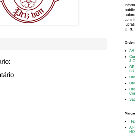
Infor
publi
autor
com fi
lucra
DIREI
Ordens
AR
Cu
rio:
& 
OR
BR
tário
Ord
Ord
Or
Con
Sac
Marca
´Te
A 
NO