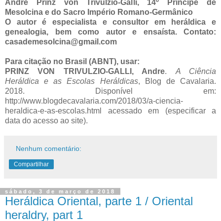
Andre Prinz von Trivulzio-Galli, 14º Príncipe de
Mesolcina e do Sacro Império Romano-Germânico
O autor é especialista e consultor em heráldica e
genealogia, bem como autor e ensaísta. Contato:
casademesolcina@gmail.com
Para citação no Brasil (ABNT), usar:
PRINZ VON TRIVULZIO-GALLI, Andre
.
A Ciência
Heráldica e as Escolas Heráldicas
, Blog de Cavalaria.
2018. Disponível em:
http://www.blogdecavalaria.com/2018/03/a-ciencia-
heraldica-e-as-escolas.html acessado em (especificar a
data do acesso ao site).
Nenhum comentário:
Compartilhar
sábado, 3 de março de 2018
Heráldica Oriental, parte 1 / Oriental
heraldry, part 1