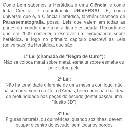
Como bem sabemos a Heráldica é uma
Ciência
, e como
toda Ciência, é naturalmente
UNIVERSAL
. E, como
universal que é, a Ciência Heráldica, também chamada de
Parassematografia
, possui
Leis
que valem em todas as
partes do mundo onde a heráldica é estudada. Recordo-me
que em 2009 comecei a escrever um livro/manual sobre
heráldica, e logo no primeiro capítulo descrevi as Leis
(universais) da Heráldica, que são:
1ª Lei (chamada de "Regra de Ouro"):
Não se coloca metal sobre metal, esmalte sobre esmalte ou
pele sobre pele
2ª Lei:
Não há tonalidade diferente de uma mesma cor: logo, não
há sombreamento na Cota d'Armas, bem como não há ideia
de profundidade nas peças do escudo (tentar passar uma
"ilusão 3D")
3ª Lei:
Figuras naturais, ou quiméricas, quando sozinhas, devem
ocupar o centro do escudo, sem tocar os bordos