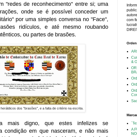
em "redes de reconhecimento" entre si; uma
Infor
publi
rrações, onde se é possível conceder um
autor
ditário" por uma simples conversa no "Face",
com fi
lucra
asões ridículos, e até mesmo roubando
DIREI
tênticos, ou partes de brasões.
Ordens
AR
Cu
& 
OR
BR
Ord
Ord
Or
Con
Sac
heráldicos dos "brasões", e a falta de critério na escrita.
Marca
za mais digno, que estes infelizes se
´Te
A 
a condição em que nasceram, e não mais
NO