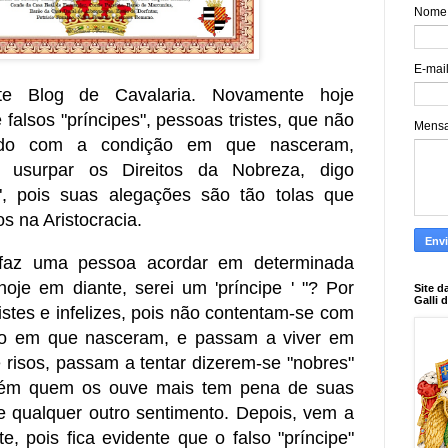
Nome
E-mai
ste Blog de Cavalaria. Novamente hoje
 falsos "príncipes", pessoas tristes, que não
Mens
ado com a condição em que nasceram,
 usurpar os Direitos da Nobreza, digo
", pois suas alegações são tão tolas que
s na Aristocracia.
 faz uma pessoa acordar em determinada
oje em diante, serei um 'príncipe ' "? Por
Site d
Galli 
istes e infelizes, pois não contentam-se com
ão em que nasceram, e passam a viver em
 risos, passam a tentar dizerem-se "nobres"
porém quem os ouve mais tem pena de suas
ue qualquer outro sentimento. Depois, vem a
e, pois fica evidente que o falso "príncipe"