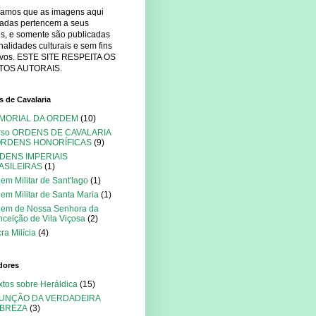
mamos que as imagens aqui
cadas pertencem a seus
es, e somente são publicadas
nalidades culturais e sem fins
tivos. ESTE SITE RESPEITA OS
TOS AUTORAIS.
 de Cavalaria
MORIAL DA ORDEM
(10)
rso ORDENS DE CAVALARIA
ORDENS HONORÍFICAS
(9)
DENS IMPERIAIS
ASILEIRAS
(1)
em Militar de Sant'Iago
(1)
em Militar de Santa Maria
(1)
dem de Nossa Senhora da
ceição de Vila Viçosa
(2)
ra Milícia
(4)
dores
xtos sobre Heráldica
(15)
FUNÇÃO DA VERDADEIRA
BREZA
(3)