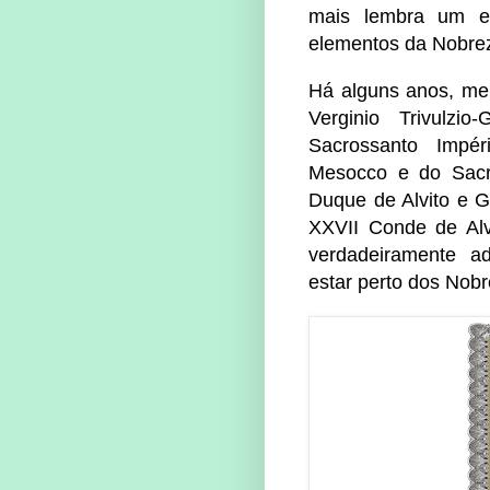
mais lembra um es
elementos da Nobre
Há alguns anos, meu 
Verginio Trivulzi
Sacrossanto Impé
Mesocco e do Sacr
Duque de Alvito e G
XXVII Conde de Alv
verdadeiramente a
estar perto dos Nob