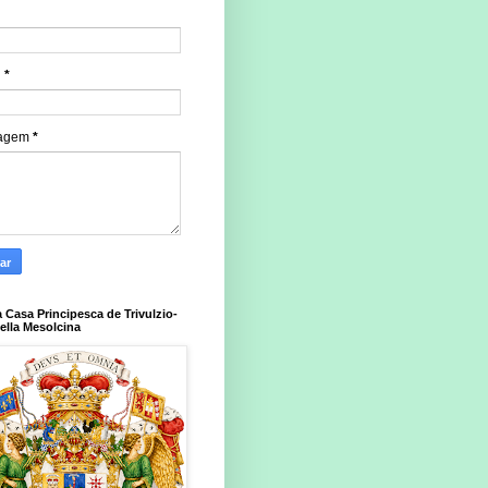
l
*
agem
*
a Casa Principesca de Trivulzio-
della Mesolcina