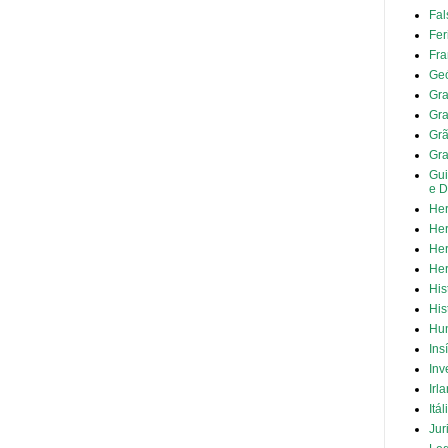
Fal
Fer
Fra
Geó
Gra
Gra
Grã
Gr
Gui
e D
Her
Her
Her
Her
His
His
Hun
Ins
Inv
Irl
Itál
Jur