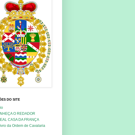
ES DO SITE
cio
NHEÇA O REDADOR
REAL CASA DA FRANÇA
ivro da Ordem de Cavalaria