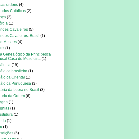
sas ordens
(4)
iados Católicos
(2)
nça
(2)
rgia
(1)
ndes Cavaleiros
(5)
ndes Cavaleiros: Brasil
(1)
o Mestres
(4)
aus
(1)
a Genealógico da Principesca
ucal Casa de Mesolcina
(1)
áldica
(19)
áldica brasileira
(1)
áldica Oriental
(1)
áldica Portuguesa
(3)
tória da Lepra no Brasil
(3)
toria da Ordem
(6)
gria
(1)
ígnias
(1)
estidura
(1)
anda
(1)
ia
(1)
isdições
(6)