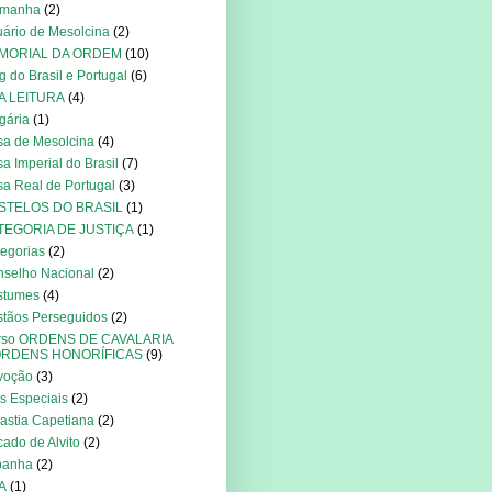
emanha
(2)
ário de Mesolcina
(2)
MORIAL DA ORDEM
(10)
g do Brasil e Portugal
(6)
A LEITURA
(4)
gária
(1)
a de Mesolcina
(4)
a Imperial do Brasil
(7)
a Real de Portugal
(3)
STELOS DO BRASIL
(1)
TEGORIA DE JUSTIÇA
(1)
egorias
(2)
selho Nacional
(2)
stumes
(4)
stãos Perseguidos
(2)
rso ORDENS DE CAVALARIA
ORDENS HONORÍFICAS
(9)
voção
(3)
s Especiais
(2)
astia Capetiana
(2)
ado de Alvito
(2)
panha
(2)
A
(1)