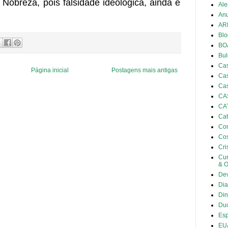
Nobreza, pois falsidade ideológica, ainda é
Al
Anu
AR
Blo
BO
Bul
Cas
Página inicial
Postagens mais antigas
Cas
Cas
CA
CA
Cat
Con
Co
Cri
Cu
& 
De
Dia
Din
Duc
Es
EU