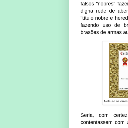
falsos "nobres" faz
digna rede de abe
"título nobre e here
fazendo uso de br
brasões de armas au
Note-se os erros 
Seria, com certe
contentassem com 