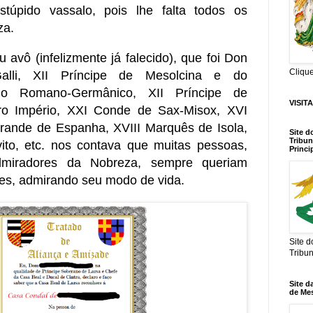
túpido vassalo, pois lhe falta todos os
za.
avô (infelizmente já falecido), que foi Don
Cliqu
o-Galli, XII Príncipe de Mesolcina e do
rio Romano-Germânico, XII Príncipe de
VISIT
o Império, XXI Conde de Sax-Misox, XVI
rande de Espanha, XVIII Marquês de Isola,
Site d
Tribun
ito, etc. nos contava que muitas pessoas,
Princi
dmiradores da Nobreza, sempre queriam
res, admirando seu modo de vida.
Site 
Tribu
Site d
de Me