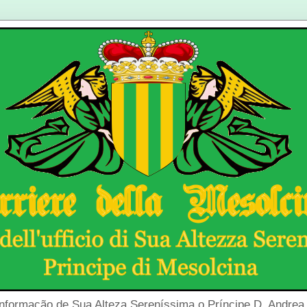
Informação de Sua Alteza Sereníssima o Príncipe D. Andrea 