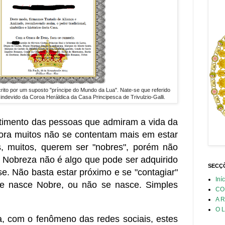
rito por um suposto "príncipe do Mundo da Lua". Nate-se que referido
ndevido da Coroa Heráldica da Casa Principesca de Trivulzio-Galli.
timento das pessoas que admiram a vida da
ora muitos não se contentam mais em estar
, muitos, querem ser "nobres", porém não
Nobreza não é algo que pode ser adquirido
SECÇÕ
. Não basta estar próximo e se "contagiar"
Iní
e nasce Nobre, ou não se nasce. Simples
CO
A 
O L
a, com o fenômeno das redes sociais, estes