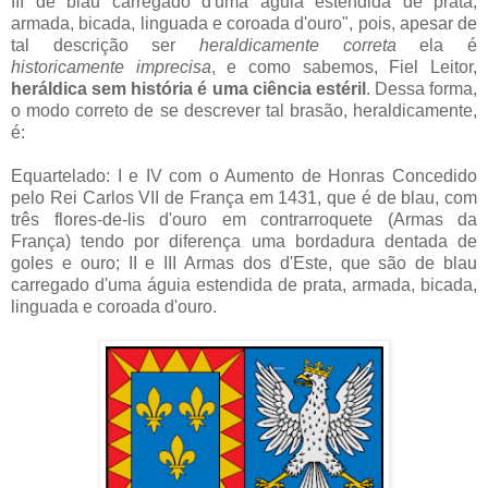
III de blau carregado d'uma águia estendida de prata,
armada, bicada, linguada e coroada d'ouro", pois, apesar de
tal descrição ser
heraldicamente correta
ela é
historicamente imprecisa
, e como sabemos, Fiel Leitor,
heráldica sem história é uma ciência estéril
. Dessa forma,
o modo correto de se descrever tal brasão, heraldicamente,
é:
Equartelado: I e IV com o Aumento de Honras Concedido
pelo Rei Carlos VII de França em 1431, que é de blau, com
três flores-de-lis d'ouro em contrarroquete (Armas da
França) tendo por diferença uma bordadura dentada de
goles e ouro; II e III Armas dos d'Este, que são de blau
carregado d'uma águia estendida de prata, armada, bicada,
linguada e coroada d'ouro.