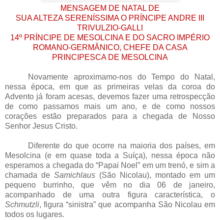
MENSAGEM DE NATAL DE
SUA ALTEZA SERENÍSSIMA O PRÍNCIPE ANDRE III
TRIVULZIO-GALLI
14º PRÍNCIPE DE MESOLCINA E DO SACRO IMPÉRIO
ROMANO-GERMÂNICO, CHEFE DA CASA
PRINCIPESCA DE MESOLCINA
Novamente aproximamo-nos do Tempo do Natal,
nessa época, em que as primeiras velas da coroa do
Advento já foram acesas, devemos fazer uma retrospecção
de como passamos mais um ano, e de como nossos
corações estão preparados para a chegada de Nosso
Senhor Jesus Cristo.
Diferente do que ocorre na maioria dos países, em
Mesolcina (e em quase toda a Suíça), nessa época não
esperamos a chegada do “Papai Noel” em um trenó, e sim a
chamada de
Samichlaus
(São Nicolau), montado em um
pequeno burrinho, que vêm no dia 06 de janeiro,
acompanhado de uma outra figura característica, o
Schmutzli
, figura “sinistra” que acompanha São Nicolau em
todos os lugares.