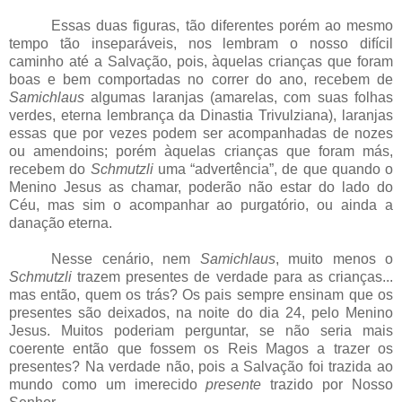
Essas duas figuras, tão diferentes porém ao mesmo
tempo tão inseparáveis, nos lembram o nosso difícil
caminho até a Salvação, pois, àquelas crianças que foram
boas e bem comportadas no correr do ano, recebem de
Samichlaus
algumas laranjas (amarelas, com suas folhas
verdes, eterna lembrança da Dinastia Trivulziana), laranjas
essas que por vezes podem ser acompanhadas de nozes
ou amendoins; porém àquelas crianças que foram más,
recebem do
Schmutzli
uma “advertência”, de que quando o
Menino Jesus as chamar, poderão não estar do lado do
Céu, mas sim o acompanhar ao purgatório, ou ainda a
danação eterna.
Nesse cenário, nem
Samichlaus
, muito menos o
Schmutzli
trazem presentes de verdade para as crianças...
mas então, quem os trás? Os pais sempre ensinam que os
presentes são deixados, na noite do dia 24, pelo Menino
Jesus. Muitos poderiam perguntar, se não seria mais
coerente então que fossem os Reis Magos a trazer os
presentes? Na verdade não, pois a Salvação foi trazida ao
mundo como um imerecido
presente
trazido por Nosso