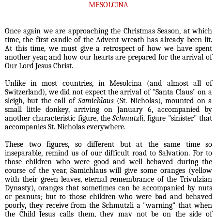
MESOLCINA
Once again we are approaching the Christmas Season, at which
time, the first candle of the Advent wreath has already been lit.
At this time, we must give a retrospect of how we have spent
another year, and how our hearts are prepared for the arrival of
Our Lord Jesus Christ.
Unlike in most countries, in Mesolcina (and almost all of
Switzerland), we did not expect the arrival of "Santa Claus" on a
sleigh, but the call of
Samichlaus
(St. Nicholas), mounted on a
small little donkey, arriving on January 6, accompanied by
another characteristic figure, the
Schmutzli
, figure "sinister" that
accompanies St. Nicholas everywhere.
These two figures, so different but at the same time so
inseparable, remind us of our difficult road to Salvation. For to
those children who were good and well behaved during the
course of the year, Samichlaus will give some oranges (yellow
with their green leaves, eternal remembrance of the Trivulzian
Dynasty), oranges that sometimes can be accompanied by nuts
or peanuts; but to those children who were bad and behaved
poorly, they receive from the Schmutzli a "warning" that when
the Child Jesus calls them, they may not be on the side of