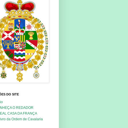
ES DO SITE
cio
NHEÇA O REDADOR
REAL CASA DA FRANÇA
ivro da Ordem de Cavalaria