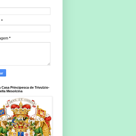
l
*
agem
*
a Casa Principesca de Trivulzio-
della Mesolcina