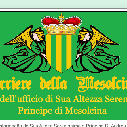
Informação de Sua Alteza Sereníssima o Príncipe D. Andrea 