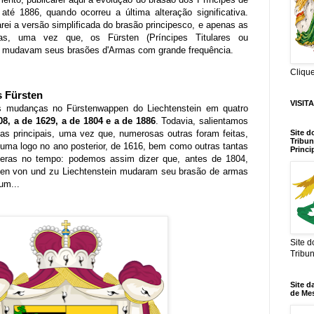
até 1886, quando ocorreu a última alteração significativa.
rei a versão simplificada do brasão principesco, e apenas as
s, uma vez que, os Fürsten (Príncipes Titulares ou
n mudavam seus brasões d'Armas com grande frequência.
Cliqu
s Fürsten
VISIT
s mudanças no Fürstenwappen do Liechtenstein em quatro
08, a de 1629, a de 1804 e a de 1886
. Todavia, salientamos
s principais, uma vez que, numerosas outras foram feitas,
Site d
Tribun
a logo no ano posterior, de 1616, bem como outras tantas
Princi
eras no tempo: podemos assim dizer que, antes de 1804,
ten von und zu Liechtenstein mudaram seu brasão de armas
um...
Site 
Tribu
Site d
de Me