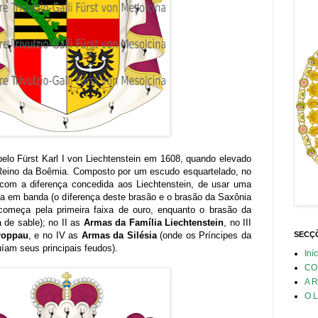
lo Fürst Karl I von Liechtenstein em 1608, quando elevado
 Reino da Boêmia. Composto por um escudo esquartelado, no
 com a diferença concedida aos Liechtenstein, de usar uma
a em banda (o diferença deste brasão e o brasão da Saxônia
começa pela primeira faixa de ouro, enquanto o brasão da
 de sable); no II as
Armas da Família Liechtenstein
, no III
roppau
, e no IV as
Armas da Silésia
(onde os Príncipes da
SECÇÕ
íam seus principais feudos).
Iní
CO
A 
O L