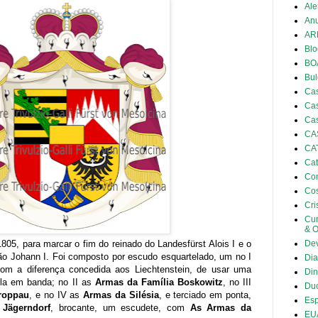
Al
Anu
AR
Blo
BO
Bul
Cas
Cas
Cas
CA
CA
Cat
Con
Co
Cri
Cu
& 
805, para marcar o fim do reinado do Landesfürst Alois I e o
De
mão Johann I. Foi composto por escudo esquartelado, um no I
Dia
com a diferença concedida aos Liechtenstein, de usar uma
Din
la em banda; no II as
Armas da Família
Boskowitz
, no III
Duc
roppau
, e no IV as
Armas da Silésia
, e terciado em ponta,
Es
Jägerndorf
, brocante, um escudete, com
As Armas da
EU