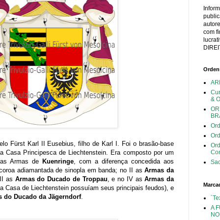
Infor
publi
autor
com fi
lucra
DIREI
Ordens
AR
Cu
& 
OR
BR
Ord
Ord
 Fürst Karl II Eusebius, filho de Karl I. Foi o brasão-base
Or
a Casa Principesca de Liechtenstein. Era composto por um
Con
I as Armas de
Kuenringe
, com a diferença concedida aos
Sac
 coroa adiamantada de sinopla em banda; no II as
Armas da
III as
Armas do Ducado de Troppau
, e no IV as
Armas da
Marca
a Casa de Liechtenstein possuíam seus principais feudos), e
 do Ducado da Jägerndorf
.
´Te
A 
NO