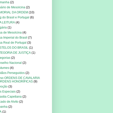
emanha
(2)
ário de Mesolcina
(2)
MORIAL DA ORDEM
(10)
g do Brasil e Portugal
(6)
A LEITURA
(4)
gária
(1)
a de Mesolcina
(4)
a Imperial do Brasil
(7)
a Real de Portugal
(3)
STELOS DO BRASIL
(1)
TEGORIA DE JUSTIÇA
(1)
egorias
(2)
selho Nacional
(2)
stumes
(4)
stãos Perseguidos
(2)
rso ORDENS DE CAVALARIA
ORDENS HONORÍFICAS
(9)
voção
(3)
s Especiais
(2)
astia Capetiana
(2)
ado de Alvito
(2)
panha
(2)
A
(1)