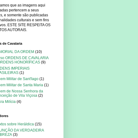
mamos que as imagens aqui
cadas pertencem a seus
es, e somente são publicadas
nalidades culturais e sem fins
tivos. ESTE SITE RESPEITA OS
TOS AUTORAIS.
 de Cavalaria
MORIAL DA ORDEM
(10)
rso ORDENS DE CAVALARIA
ORDENS HONORÍFICAS
(9)
DENS IMPERIAIS
ASILEIRAS
(1)
em Militar de Sant'Iago
(1)
em Militar de Santa Maria
(1)
dem de Nossa Senhora da
ceição de Vila Viçosa
(2)
ra Milícia
(4)
dores
xtos sobre Heráldica
(15)
FUNÇÃO DA VERDADEIRA
BREZA
(3)