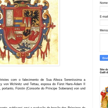
Nome
E-mai
Mens
Site d
Galli 
tristes com o falecimento de Sua Alteza Sereníssima a
ky von Wchinitz und Tettau, esposa do Fürst Hans-Adam II
, portanto, Fürstin (Consorte do Príncipe Soberano) von und
mento, publicarei aqui a evolução do brasão dos Príncipes de