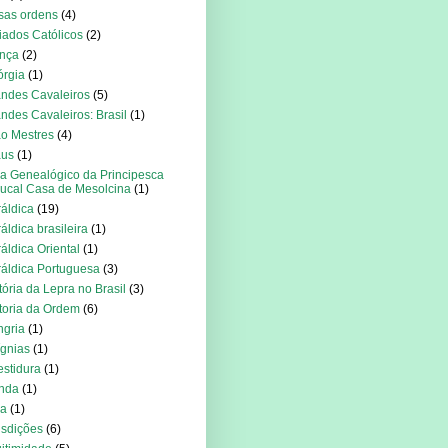
sas ordens
(4)
iados Católicos
(2)
nça
(2)
rgia
(1)
ndes Cavaleiros
(5)
ndes Cavaleiros: Brasil
(1)
o Mestres
(4)
aus
(1)
a Genealógico da Principesca
ucal Casa de Mesolcina
(1)
áldica
(19)
áldica brasileira
(1)
áldica Oriental
(1)
áldica Portuguesa
(3)
tória da Lepra no Brasil
(3)
toria da Ordem
(6)
gria
(1)
ígnias
(1)
estidura
(1)
anda
(1)
ia
(1)
isdições
(6)