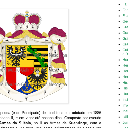
Fal
Fer
Fra
Geó
Gra
Gra
Grã
Gr
Gui
e D
Her
Her
Her
Her
His
His
Hun
Ins
Inv
Irl
ipesca (e do Principado) de Liechtenstein, adotado em 1886
Itál
Johann II, e em vigor até nossos dias. Composto por escudo
Jur
Armas da Silésia
, no II as Armas de
Kuenringe
, com a